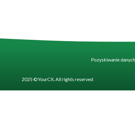
Pozyskiwanie danyc
2025 ©
YourCX. All rights reserved